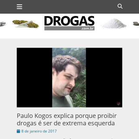
Menu principal
Ir
Buscar
para
o
conteúdo
Paulo Kogos explica porque proibir
drogas é ser de extrema esquerda
Publicado
8 de janeiro de 2017
em