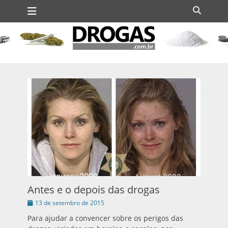
Menu principal
Ir
Buscar
para
o
conteúdo
Antes e o depois das drogas
Publicado
13 de setembro de 2015
em
Para ajudar a convencer sobre os perigos das