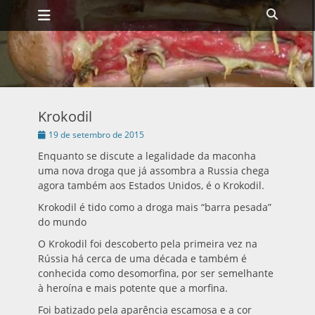
Menu principal
Ir
Buscar
para
o
conteúdo
Krokodil
Publicado
19 de setembro de 2015
em
Enquanto se discute a legalidade da maconha
uma nova droga que já assombra a Russia chega
agora também aos Estados Unidos, é o Krokodil.
Krokodil é tido como a droga mais “barra pesada”
do mundo
O Krokodil foi descoberto pela primeira vez na
Rússia há cerca de uma década e também é
conhecida como desomorfina, por ser semelhante
à heroína e mais potente que a morfina.
Foi batizado pela aparência escamosa e a cor