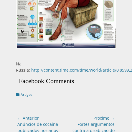
Na
Rússia:
http://content.time.com/time/world/article/0,859
Facebook Comments
Categorias:
Artigos
Navegação
← Anterior
Próximo →
de
Postagem
Próxima
Anúncios de cocaína
Fortes argumentos
anterior:
postagem:
publicados nos anos
contra a proibição do